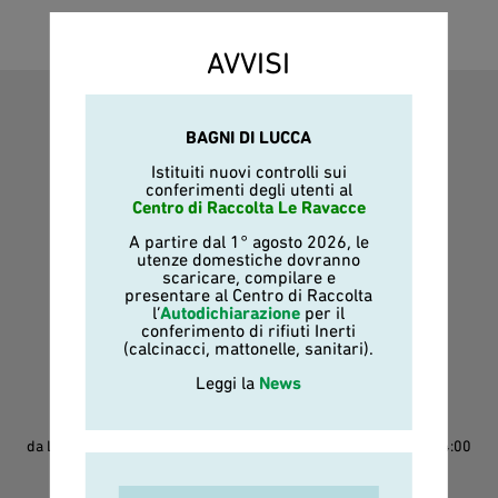
AVVISI
SERVIZI IN EVIDENZA
BAGNI DI LUCCA
Istituiti nuovi controlli sui
conferimenti degli utenti al
Centro di Raccolta Le Ravacce
Raccolta rifiuti e
Consegna sacchi
Sportello Online
A partire dal 1° agosto 2026, le
calendari
e contenitori
utenze domestiche dovranno
scaricare, compilare e
presentare al Centro di Raccolta
Servizi di raccolta
l’
Autodichiarazione
per il
conferimento di rifiuti Inerti
(calcinacci, mattonelle, sanitari).
800-942951
Leggi la
News
da Lunedì a Sabato
dalle 8:00 alle 14:00
Inviare i moduli tramite fax o tramite email