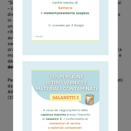
“Siamo soddisfatti del lavoro svolto in questi ultimi mesi
– commenta il presidente di Ascit,
Ugo Salvoni
-, il
distributore automatico rappresenta un ulteriore passo
in avanti verso la digitalizzazione dei servizi aziendali e
un modo per agevolare le famiglie di Altopascio nel
rifornimento dei sacchi. Usufruendo del distributore
automatico, gli utenti possono infatti ritirare i propri
sacchetti in tutta comodità e senza vincoli di giorni e
orari. Ricordiamo che l’uso del distributore non è l’unica
modalità per il ritiro dei sacchetti con Codice RFID, ma è
decisamente la più consigliata per la
rapidità
dell’operazione
”.
Per eventuali ulteriori informazioni, questi sono i contatti
da tenere presenti: Ufficio tributi del Comune di
Altopascio (0583.240353), Staff del Sindaco
(377.3594051) e Urp di Ascit (0583.436311).