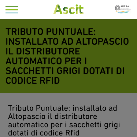
TRIBUTO PUNTUALE:
INSTALLATO AD ALTOPASCIO
IL DISTRIBUTORE
AUTOMATICO PER I
SACCHETTI GRIGI DOTATI DI
CODICE RFID
Tributo Puntuale: installato ad
Altopascio il distributore
automatico per i sacchetti grigi
dotati di codice Rfid