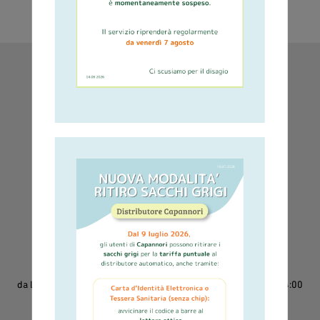
SERVIZI IN EVIDENZA
Raccolta rifiuti e
Consegna sacchi
Sportello Online
calendari
e contenitori
Servizi di raccolta
800-942951
da Lunedì a Sabato
dalle 8:00 alle 14:00
Inviare i moduli tramite fax o tramite email