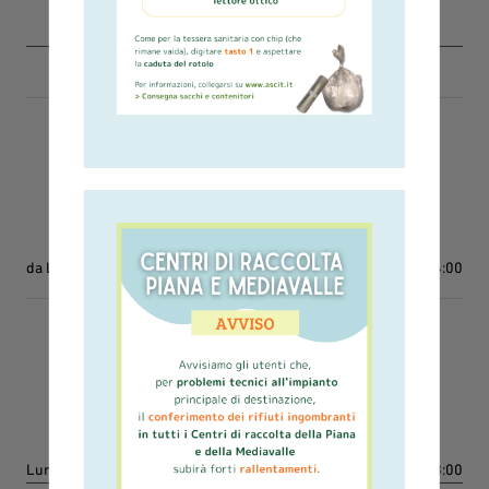
fax 0583436030
urp@ascit.it
Ritiro ingombranti
800-146219
da Lunedì a Sabato
dalle 8:00 alle 14:00
Sportello Tariffa Retiambiente
800-146219
Lunedì
dalle 09:00 alle 13:00