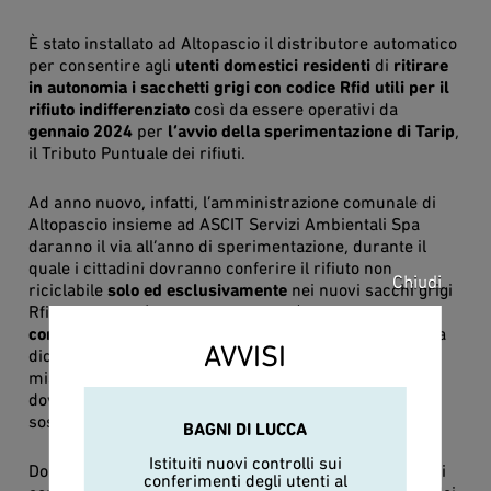
È stato installato ad Altopascio il distributore automatico
per consentire agli
utenti domestici residenti
di
ritirare
in autonomia i sacchetti grigi con codice Rfid utili per il
rifiuto indifferenziato
così da essere operativi da
gennaio 2024
per
l’avvio della sperimentazione di Tarip
,
il Tributo Puntuale dei rifiuti.
Ad anno nuovo, infatti, l’amministrazione comunale di
Altopascio insieme ad ASCIT Servizi Ambientali Spa
daranno il via all’anno di sperimentazione, durante il
quale i cittadini dovranno conferire il rifiuto non
Chiudi
riciclabile
solo ed esclusivamente
nei nuovi sacchi grigi
Rfid ed esporli (secondo calendario) solo quando
completamente pieni
: la sperimentazione durerà fino a
AVVISI
dicembre 2024 e consentirà agli utenti di prendere le
misure con la novità e al Comune e ad ASCIT di capire
dove e come intervenire per rendere il sistema
sostenibile e armonico per tutti.
BAGNI DI LUCCA
Istituiti nuovi controlli sui
Dopo gli incontri avvenuti da ottobre a dicembre scorsi
conferimenti degli utenti al