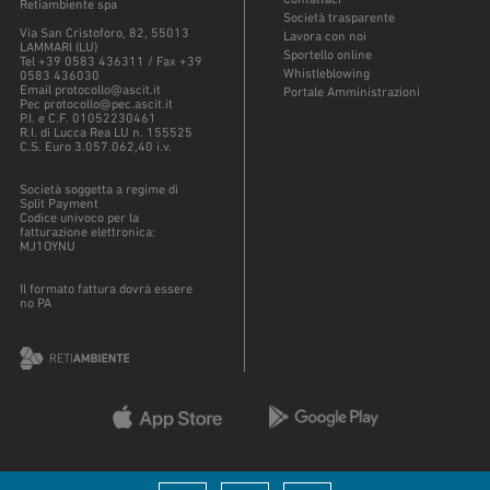
Retiambiente spa
Società trasparente
Via San Cristoforo, 82, 55013
Lavora con noi
LAMMARI (LU)
Sportello online
Tel +39 0583 436311 / Fax +39
Whistleblowing
0583 436030
Email protocollo@ascit.it
Portale Amministrazioni
Pec protocollo@pec.ascit.it
P.I. e C.F. 01052230461
R.I. di Lucca Rea LU n. 155525
C.S. Euro 3.057.062,40 i.v.
Società soggetta a regime di
Split Payment
Codice univoco per la
fatturazione elettronica:
MJ1OYNU
Il formato fattura dovrà essere
no PA