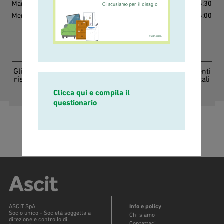
Martedì e giovedì
dalle 09:00 alle 13:00 e dalle 14:00 alle 16:30
Mercoledì
dalle 13:00 alle 16:00
Inviare i moduli tramite email
tariffa@retiambiente.it
Gli orari di apertura dello Sportello Tariffa sono differenti
rispetto agli orari telefonici del Numero Verde. Consultali
alla pagina "Contatti"
Clicca qui e compila il
questionario
ASCIT SpA
Info e policy
Socio unico - Società soggetta a
Chi siamo
direzione e controllo di
Contattaci