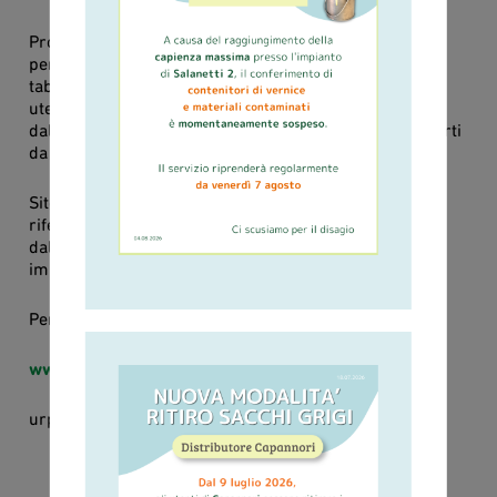
Proseguendo in quest’ottica, il nuovo sito web è stato
pensato per una navigazione multi-device (da mobile,
tablet e desktop), facile da navigare e permette agli
utenti un accesso diretto alle informazioni necessarie:
dalla raccolta porta a porta ai servizi commerciali offerti
da Ascit.
Sito e App di Ascit diventano quindi due punti di
riferimento per i cittadini e le imprese serviti
dall’azienda per poter disporre di informazioni
immediate, corrette e utili.
Per info:
www.ascit.it
urp@ascit.it