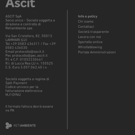
ASCIT SpA
Info e policy
Socio unico - Società soggetta a
Chi siamo
direzione e controllo di
Contattaci
Retiambiente spa
Società trasparente
Via San Cristoforo, 82, 55013
Lavora con noi
LAMMARI (LU)
Sportello online
Tel +39 0583 436311 / Fax +39
Whistleblowing
0583 436030
Email protocollo@ascit.it
Portale Amministrazioni
Pec protocollo@pec.ascit.it
P.I. e C.F. 01052230461
R.I. di Lucca Rea LU n. 155525
C.S. Euro 3.057.062,40 i.v.
Società soggetta a regime di
Split Payment
Codice univoco per la
fatturazione elettronica:
MJ1OYNU
Il formato fattura dovrà essere
no PA