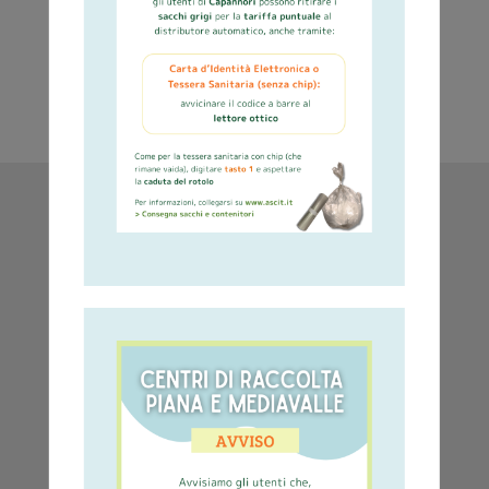
SERVIZI IN EVIDENZA
Raccolta rifiuti e
Consegna sacchi
Sportello Online
calendari
e contenitori
Servizi di raccolta
800-942951