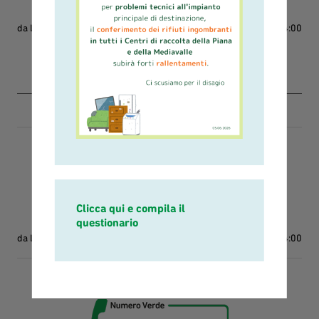
da Lunedì a Sabato
dalle 8:00 alle 14:00
Inviare i moduli tramite fax o tramite email
fax 0583436030
urp@ascit.it
Ritiro ingombranti
800-146219
Clicca qui e compila il
questionario
da Lunedì a Sabato
dalle 8:00 alle 14:00
Sportello Tariffa Retiambiente