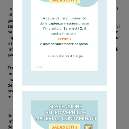
La App si chiama “
Riciclario”
ed è pensata per aiutare i
cittadini e le utenze non domestiche nella corretta
gestione dei propri rifiuti e nel reperire in modo
semplice e chiaro le informazioni relative ai servizi attivi
nel proprio Comune. Sostenibilità a portata di mano con
l’applicazione, scaricabile gratuitamente su smartphone
e tablet, che consente di accedere a servizi e
informazioni utili e sempre aggiornate con possibilità di
avere chiarimenti e fare segnalazioni.
Tramite la funzione di geolocalizzazione è possibile
individuare i punti di interesse piu’ vicini, i centri di
raccolta, gli uffici e consultare il calendario di raccolta
del proprio Comune. Un avviso alle 18 del giorno
precedente la raccolta ricorderà all’utente il tipo di
materiale da esporre e come.
L’interazione con l’utente diventa quindi ancora più
dinamica e immediata, con la possibilità di veicolare
informazioni e servizi sfruttando tutte le potenzialità
delle nuove tecnologie di comunicazione mobile.