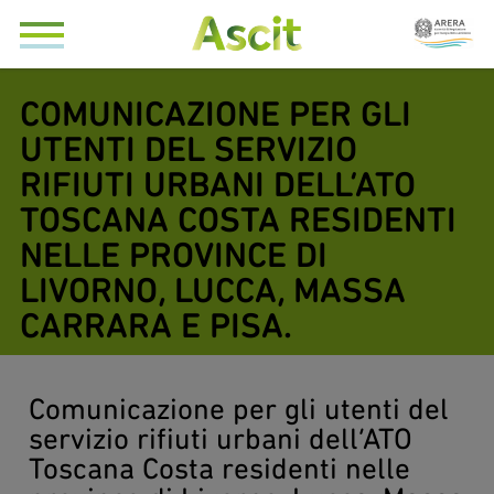
COMUNICAZIONE PER GLI
UTENTI DEL SERVIZIO
RIFIUTI URBANI DELL’ATO
TOSCANA COSTA RESIDENTI
NELLE PROVINCE DI
LIVORNO, LUCCA, MASSA
CARRARA E PISA.
Comunicazione per gli utenti del
servizio rifiuti urbani dell’ATO
Toscana Costa residenti nelle