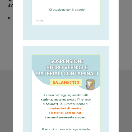
d’Ambito.
(atotoscanacosta.it).
Si ringrazia la cittadinanza per la collaborazione.
SERVIZI IN EVIDENZA
Raccolta rifiuti e
Consegna sacchi
Sportello Online
calendari
e contenitori