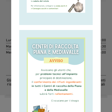
Sportello Tariffa Retiambiente
800-146219
Lunedì
dalle 09:00 alle 13:00
Martedì e giovedì
dalle 09:00 alle 13:00 e dalle 14:00 alle 16:30
Mercoledì
dalle 13:00 alle 16:00
Inviare i moduli tramite email
tariffa@retiambiente.it
Gli orari di apertura dello Sportello Tariffa sono differenti
rispetto agli orari telefonici del Numero Verde. Consultali
alla pagina "Contatti"