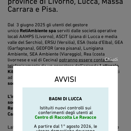
province di Livorno, Lucca, Massa
Carrara e Pisa.
Dal 3 giugno 2025 gli utenti del gestore
unico
RetiAmbiente spa
serviti dalle società operative
locali AAMPS (Livorno), ASCIT (piana di Lucca e media
valle del Serchio), ERSU (Versilia), ESA (Isola d’Elba), GEA
(Garfagnana), GEOFOR (area pisana), Lunigiana
Ambiente, SEA Ambiente (Viareggio), Rea (costa
Chiudi
livornese e val di Cecina)
potranno essere contattati
telefonicamente
da un operatore dell’azienda
Lattanzio
Kibs
di Milano (lattanziokibs.com) per essere sottoposti
AVVISI
ad un questionario orientato a
misurare il grado di
soddisfazione della qualità del servizio rifiuti.
L’indagine sarà rivolta anche agli utenti serviti dalle
BAGNI DI LUCCA
società temporaneamente esterne al perimetro
Istituiti nuovi controlli sui
RetiAmbiente, ossia ASMIU (Massa), RetiAmbiente
conferimenti degli utenti al
Carrara e Sistema Ambiente (Lucca).
Centro di Raccolta Le Ravacce
A partire dal 1° agosto 2026, le
Lattanzio Kibs, azienda specializzata nella realizzazione
utenze domestiche dovranno