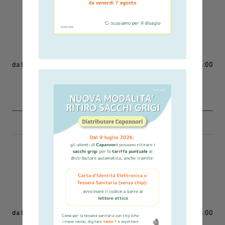
Servizi di raccolta
800-942951
da Lunedì a Sabato
dalle 8:00 alle 14:00
Inviare i moduli tramite fax o tramite email
fax 0583436030
urp@ascit.it
Ritiro ingombranti
800-146219
da Lunedì a Sabato
dalle 8:00 alle 14:00