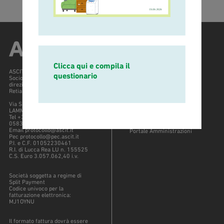
Clicca qui e compila il
ASCIT SpA
Info e policy
questionario
Socio unico - Società soggetta a
Chi siamo
direzione e controllo di
Contattaci
Retiambiente spa
Società trasparente
Via San Cristoforo, 82, 55013
Lavora con noi
LAMMARI (LU)
Sportello online
Tel +39 0583 436311 / Fax +39
Whistleblowing
0583 436030
Email protocollo@ascit.it
Portale Amministrazioni
Pec protocollo@pec.ascit.it
P.I. e C.F. 01052230461
R.I. di Lucca Rea LU n. 155525
C.S. Euro 3.057.062,40 i.v.
Società soggetta a regime di
Split Payment
Codice univoco per la
fatturazione elettronica:
MJ1OYNU
Il formato fattura dovrà essere